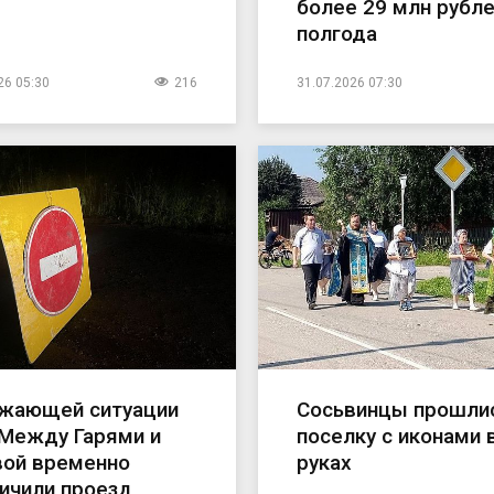
более 29 млн рубле
полгода
26 05:30
216
31.07.2026 07:30
ожающей ситуации
Сосьвинцы прошлис
 Между Гарями и
поселку с иконами 
вой временно
руках
ичили проезд