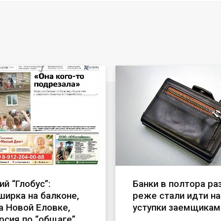
й “Глобус”:
Банки в полтора ра
ирка на балконе,
реже стали идти на
а Новой Еловке,
уступки заемщикам
рсия по “общаге”