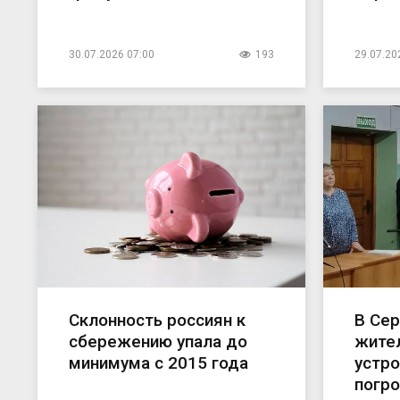
30.07.2026 07:00
193
29.07.20
Склонность россиян к
В Се
сбережению упала до
жител
минимума с 2015 года
устро
погро