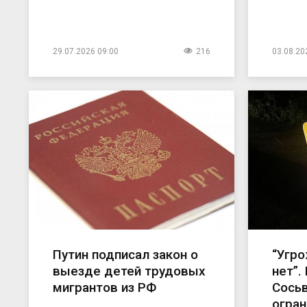
29.07.2026 09:00
216
03.08.20
Путин подписал закон о
“Угр
выезде детей трудовых
нет”.
мигрантов из РФ
Сось
огран