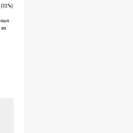
 (32%)
вных
 их