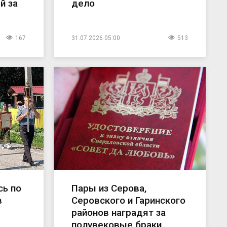
й за
дело
167
31.07.2026 05:00
513
ь по
Пары из Серова,
в
Серовского и Гаринского
районов наградят за
полувековые браки