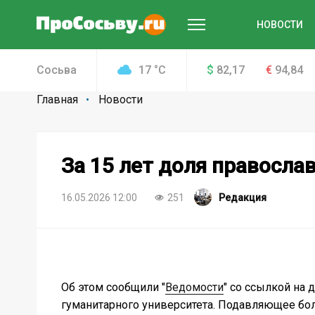
НОВОСТИ
Сосьва
17
°
C
$
82,17
€
94,84
Главная
Новости
За 15 лет доля православ
16.05.2026 12:00
251
Редакция
Об этом сообщили "
Ведомости
" со ссылкой на
гуманитарного университета. Подавляющее бол