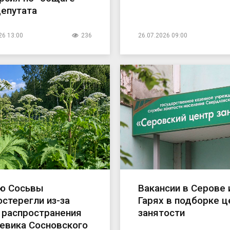
депутата
26 13:00
236
26.07.2026 09:00
ю Сосьвы
Вакансии в Серове 
стерегли из-за
Гарях в подборке ц
 распространения
занятости
евика Сосновского