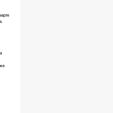
марте
%.
а
уже