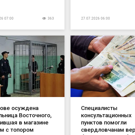
26 07:00
363
27.07.2026 06:00
рове осуждена
Специалисты
ьница Восточного,
консультационных
ившая в магазине
пунктов помогли
м с топором
свердловчанам вер