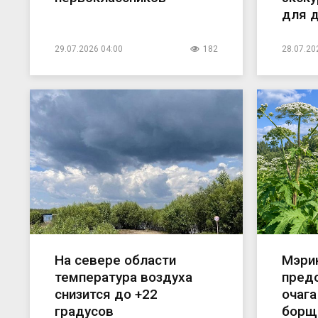
для 
29.07.2026 04:00
182
28.07.20
На севере области
Мэри
температура воздуха
предо
снизится до +22
очага
градусов
борщ