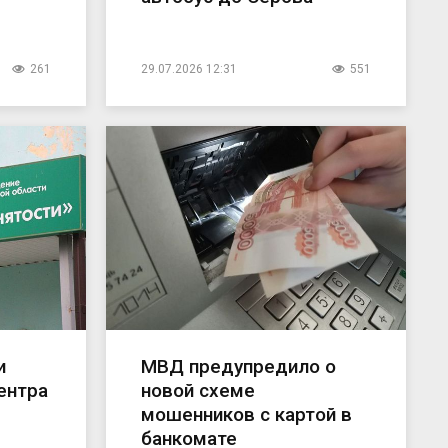
261
29.07.2026 12:31
551
и
МВД предупредило о
ентра
новой схеме
мошенников с картой в
банкомате