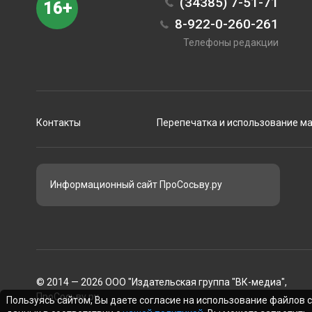
(34385) 7-51-71
16+
8-922-0-260-261
Телефоны редакции
Контакты
Перепечатка и использование м
Информационный сайт ПроСосьву.ру
© 2014 — 2026 ООО "Издательская группа "ВК-медиа",
ПроСосьву.ру
Пользуясь сайтом, Вы даете согласие на использование файлов 