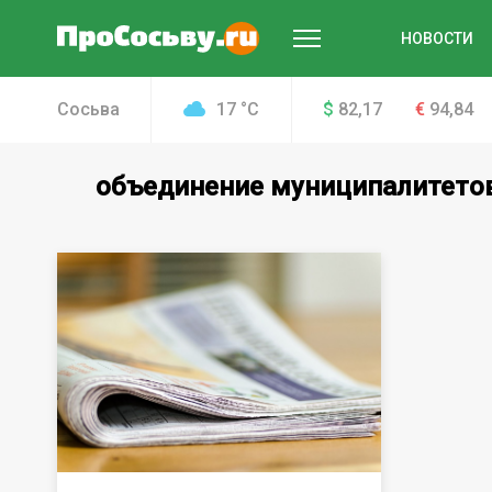
НОВОСТИ
Сосьва
17
°
C
$
82,17
€
94,84
объединение муниципалитето